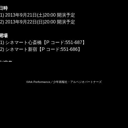
日時
(1) 2013年9月21日(土)20:00 開演予定
(2) 2013年9月22日(日)20:00 開演予定
開場
(1) シネマート心斎橋【P コード:551-687】
(2) シネマート新宿【P コード:551-686】
出演者
興津和幸(千早群像 役)、渕上 舞(イオナ 役)、山村 響(ハルナ 役)
©Ark Performance／少年画報社・アルペジオパートナーズ
来場者プレゼント
ポストカード3枚セット(絵柄は5種類からランダムでのお渡しに
(ランダム配布となりますので、プレゼントはお選びいただけ
い。)
チケット代金
(1)・(2) 2,800円(税込)