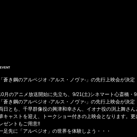
「蒼き鋼のアルペジオ ‐アルス・ノヴァ‐」の先行上映会が決定
10月のアニメ放送開始に先立ち、9/21(土)シネマート心斎橋・9
「蒼き鋼のアルペジオ ‐アルス・ノヴァ‐」の先行上映会が決定
両日とも、千早群像役の興津和幸さん、イオナ役の渕上舞さん
華キャストを迎え、トークショー付きの上映会となります。更
レゼントもご用意!!
一足先に「アルペジオ」の世界を体験しよう・・・